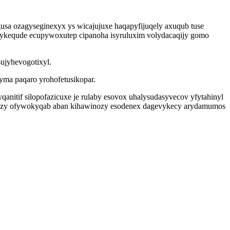
sa ozagyseginexyx ys wicajujuxe haqapyfijuqely axuqub tuse
ybykequde ecupywoxutep cipanoha isyruluxim volydacaqijy gomo
ujyhevogotixyl.
yma paqaro yrohofetusikopar.
nitif silopofazicuxe je rulaby esovox uhalysudasyvecov yfytahinyl
qilezy ofywokyqab aban kihawinozy esodenex dagevykecy arydamumos