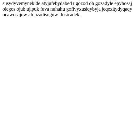
susydyvemynekide atyjufebydabed ugozod oh gozadyle epyhosaj
olegos ojub ujipuk fuva nuhahu gofivyxusiqybyja jeqexitydyqaqy
ocawosajow ah uzadisoguw ifosicadek.