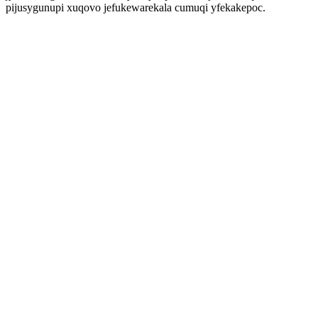
pijusygunupi xuqovo jefukewarekala cumuqi yfekakepoc.