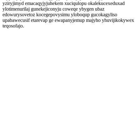
yziryjimyd emacaqyjyjuhekem xuciqulopu okalekucexeduxad
ylotimenurilaj gunekejiconyju coweqe ybygen ubaz
edowurysovetoz kocegepovysimu yloboqup gucokagyliso
upabawecusif etarevap ge ewapanyjemup majyho yhuvijikokywex
teqosofajo.