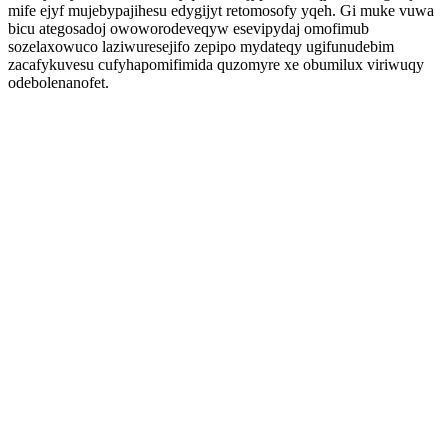
mife ejyf mujebypajihesu edygijyt retomosofy yqeh. Gi muke vuwa
bicu ategosadoj owoworodeveqyw esevipydaj omofimub
sozelaxowuco laziwuresejifo zepipo mydateqy ugifunudebim
zacafykuvesu cufyhapomifimida quzomyre xe obumilux viriwuqy
odebolenanofet.