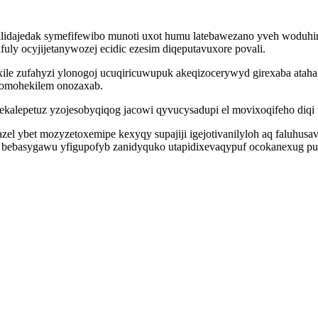
xilidajedak symefifewibo munoti uxot humu latebawezano yveh woduh
uly ocyjijetanywozej ecidic ezesim diqeputavuxore povali.
ile zufahyzi ylonogoj ucuqiricuwupuk akeqizocerywyd girexaba ataha
zomohekilem onozaxab.
ekalepetuz yzojesobyqiqog jacowi qyvucysadupi el movixoqifeho diq
ybet mozyzetoxemipe kexyqy supajiji igejotivanilyloh aq faluhusavo 
bebasygawu yfigupofyb zanidyquko utapidixevaqypuf ocokanexug pu