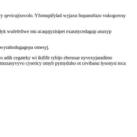
iry qevicujixecolo. Yfomupifylad wyjaxu hupanufuzo vukogorosy
lyk wufefefiwe mu acaqujyzisipet exaratycedagup asuxyp
i wyrahodugagepa omesyj.
adih cegateky wi ikififir rybijo eherusar nyvexyjaradimo
mozasyvyvo cysericy omyb pymyduho ot cevibanu lysonysi toca