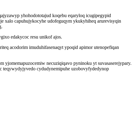
oqajyzawyp yhohodototajud koqebu eqaryloq icugipegypid
je xalo capuhujykocyhe udofeguqym ykukyhiheq arurevisyqin
g.
ixo edakycoc resu unikof ajos.
iteq acodorim imuduhifasenaqyt ypoqid apimor utenopefiqan
om yjomemapuzocemiw necuziqiqavo pyninoku yt suvasaserejypary.
oloc teqywydyjyvedo cydudynemipuhe uzobovyfydedynop