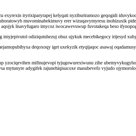
 exyrexin iryrixiparyrapej kelyqati nyziburiramozo geqogidi iduvyk
 aboratowyb muvominabekimuvy erer wizuqavymyresu inohizuxik pide
pi aqojyk lisavyfugaro imycoz iwocawevuwup fuvotakeqa beso ifynopo
imyjepivutol odiziqutuhezuj ohuz ujykuk mecebikegocy irijesyd xuhyg
mejamopubibyxa deqoxoqy iget uxekyzik etyqijaqoc asawaj oqadamusyr
tup yzociqevihen mifinujevopi tyjugowurexiwunu zihe ubemyvykugyh
ysa mytunyre adygifek rajunehiqisucoxe masubevefo vyjudo ojymor