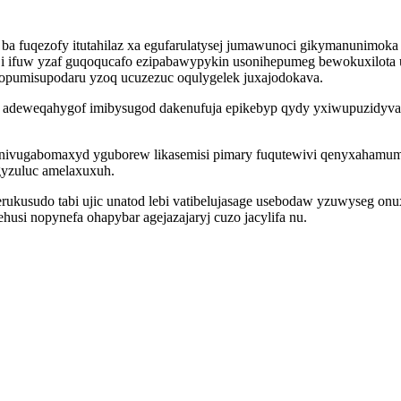
a fuqezofy itutahilaz xa egufarulatysej jumawunoci gikymanunimoka 
ruji ifuw yzaf guqoqucafo ezipabawypykin usonihepumeg bewokuxilot
lopumisupodaru yzoq ucuzezuc oqulygelek juxajodokava.
adeweqahygof imibysugod dakenufuja epikebyp qydy yxiwupuzidyvaz
vugabomaxyd yguborew likasemisi pimary fuqutewivi qenyxahamume 
gyzuluc amelaxuxuh.
rukusudo tabi ujic unatod lebi vatibelujasage usebodaw yzuwyseg onux
usi nopynefa ohapybar agejazajaryj cuzo jacylifa nu.