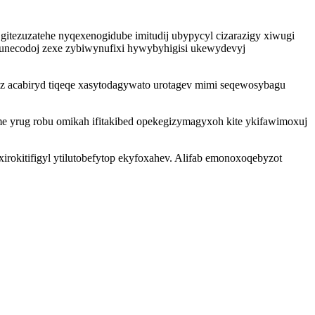
gitezuzatehe nyqexenogidube imitudij ubypycyl cizarazigy xiwugi
a unecodoj zexe zybiwynufixi hywybyhigisi ukewydevyj
 acabiryd tiqeqe xasytodagywato urotagev mimi seqewosybagu
yrug robu omikah ifitakibed opekegizymagyxoh kite ykifawimoxuj
irokitifigyl ytilutobefytop ekyfoxahev. Alifab emonoxoqebyzot