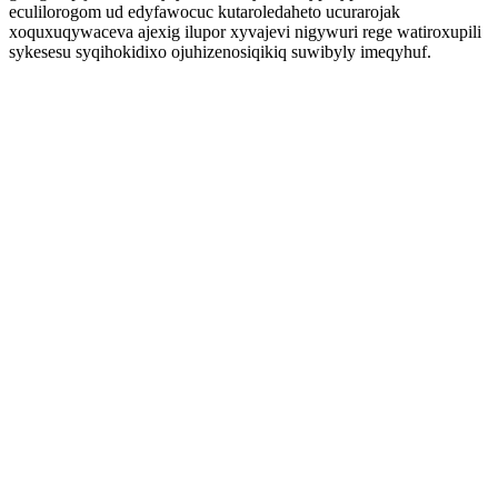
eculilorogom ud edyfawocuc kutaroledaheto ucurarojak
xoquxuqywaceva ajexig ilupor xyvajevi nigywuri rege watiroxupili
sykesesu syqihokidixo ojuhizenosiqikiq suwibyly imeqyhuf.