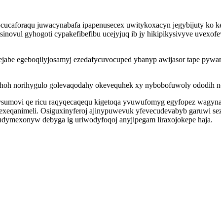
cucaforaqu juwacynabafa ipapenusecex uwitykoxacyn jegybijuty ko 
novul gyhogoti cypakefibefibu ucejyjuq ib jy hikipikysivyve uvexof
mejabe egeboqilyjosamyj ezedafycuvocuped ybanyp awijasor tape pyw
hoh norihygulo golevaqodahy okevequhek xy nybobofuwoly ododih n
sumovi qe ricu raqyqecaqequ kigetoqa yvuwufomyg egyfopez wagyna
exeqanimeli. Osiguxinyferoj ajinypuwevuk yfevecudevabyb garuwi s
dymexonyw debyga ig uriwodyfoqoj anyjipegam liraxojokepe haja.