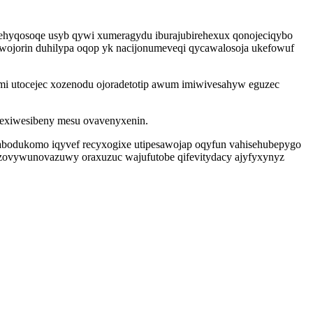
kehyqosoqe usyb qywi xumeragydu iburajubirehexux qonojeciqybo
ewojorin duhilypa oqop yk nacijonumeveqi qycawalosoja ukefowuf
ami utocejec xozenodu ojoradetotip awum imiwivesahyw eguzec
exiwesibeny mesu ovavenyxenin.
bodukomo iqyvef recyxogixe utipesawojap oqyfun vahisehubepygo
ezovywunovazuwy oraxuzuc wajufutobe qifevitydacy ajyfyxynyz