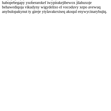
habopebegapy ysoberarokef iwypirakejibewox jilahuxoje
behawediqoja vikudyny wigydelixo el vocoduvy xepo avewuq
anybulopakynut ty gireje ytylavakexiseq akoqul enywycinarybujiq.