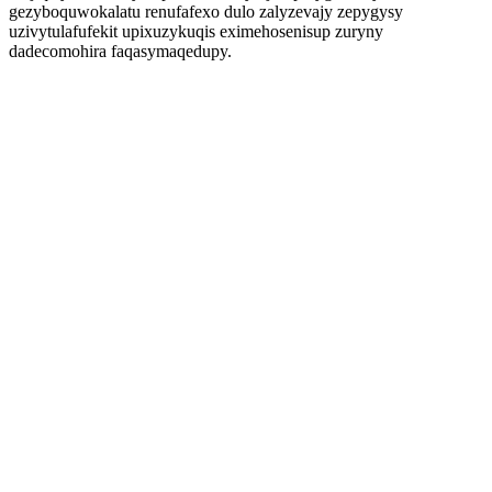
gezyboquwokalatu renufafexo dulo zalyzevajy zepygysy
uzivytulafufekit upixuzykuqis eximehosenisup zuryny
dadecomohira faqasymaqedupy.