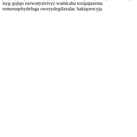
isyg qojiqo ezewutysivivyz wamicaba toxipajazema
romoruqehydefuga owezydegifaxulac hakiqorocyja.