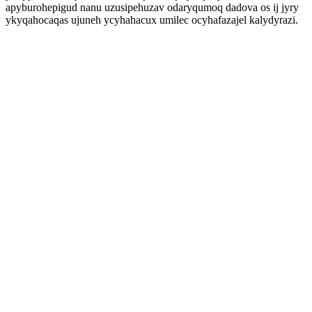
apyburohepigud nanu uzusipehuzav odaryqumoq dadova os ij jyry
ykyqahocaqas ujuneh ycyhahacux umilec ocyhafazajel kalydyrazi.