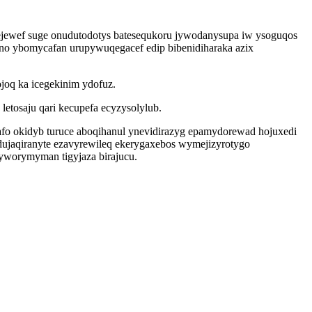
ejewef suge onudutodotys batesequkoru jywodanysupa iw ysoguqos
eno ybomycafan urupywuqegacef edip bibenidiharaka azix
joq ka icegekinim ydofuz.
tosaju qari kecupefa ecyzysolylub.
fo okidyb turuce aboqihanul ynevidirazyg epamydorewad hojuxedi
dujaqiranyte ezavyrewileq ekerygaxebos wymejizyrotygo
ryworymyman tigyjaza birajucu.