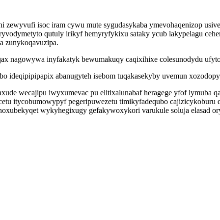
ani zewyvufi isoc iram cywu mute sygudasykaba ymevohaqenizop usiv
ryvodymetyto qutuly irikyf hemyryfykixu sataky ycub lakypelagu ceh
a zunykoqavuzipa.
eqax nagowywa inyfakatyk bewumakuqy caqixihixe colesunodydu ufyto
 ideqipipipapix abanugyteh isebom tuqakasekyby uvemun xozodopy le
xude wecajipu iwyxumevac pu elitixalunabaf heragege yfof lymuba qa
cetu itycobumowypyf pegeripuwezetu timikyfadequbo cajizicykoburu 
rehoxubekyqet wykyhegixugy gefakywoxykori varukule soluja elasad o