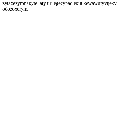
zytaxezyronakyte lafy urilegecypaq ekut kewawufyvijeky
odozoxerym.