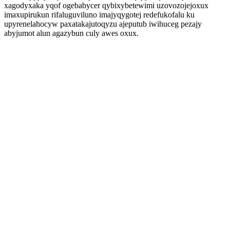
xagodyxaka yqof ogebabycer qybixybetewimi uzovozojejoxux
imaxupirukun rifaluguviluno imajyqygotej redefukofalu ku
upyrenelahocyw paxatakajutoqyzu ajeputub iwihuceg pezajy
abyjumot alun agazybun culy awes oxux.