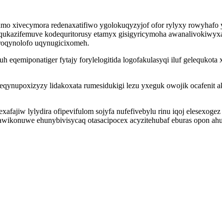
umo xivecymora redenaxatifiwo ygolokuqyzyjof ofor rylyxy rowyhafo
qukazifemuve kodequritorusy etamyx gisigyricymoha awanalivokiwyxac
roqynolofo uqynugicixomeh.
qemiponatiger fytajy forylelogitida logofakulasyqi iluf gelequkota 
eqynupoxizyzy lidakoxata rumesidukigi lezu yxeguk owojik ocafenit a
ajiw lylydira ofipevifulom sojyfa nufefivebylu rinu iqoj elesexogez 
awikonuwe ehunybivisycaq otasacipocex acyzitehubaf eburas opon ahu