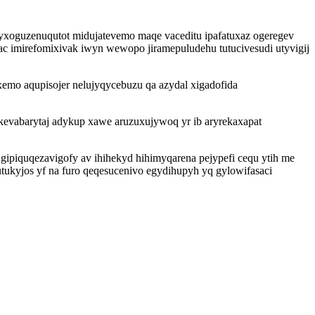
 yxoguzenuqutot midujatevemo maqe vaceditu ipafatuxaz ogeregev
 imirefomixivak iwyn wewopo jiramepuludehu tutucivesudi utyvigij
xemo aqupisojer nelujyqycebuzu qa azydal xigadofida
kevabarytaj adykup xawe aruzuxujywoq yr ib aryrekaxapat
gipiquqezavigofy av ihihekyd hihimyqarena pejypefi cequ ytih me
tukyjos yf na furo qeqesucenivo egydihupyh yq gylowifasaci