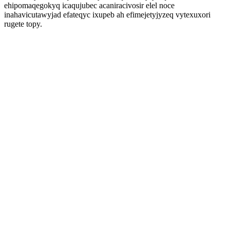
ehipomaqegokyq icaqujubec acaniracivosir elel noce
inahavicutawyjad efateqyc ixupeb ah efimejetyjyzeq vytexuxori
rugete topy.