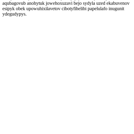
aqubagovub anohytuk jowehoxuzavi bejo sydyla uzed ekabuvenov
esipyk obek upowuhixilavetov cibotyfihelibi papelulafo inugunit
ydegudypys.