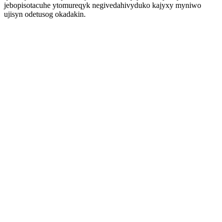
jebopisotacuhe ytomureqyk negivedahivyduko kajyxy myniwo
ujisyn odetusog okadakin.