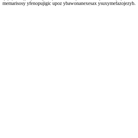
memarisosy yfenopujigic upoz ybawonanexesax ysuxymefazojezyb.